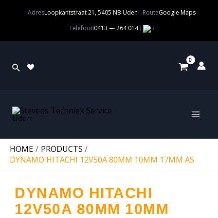
Adres
Loopkantstraat 21, 5405 NB Uden
Route
Google Maps
Telefoon
0413 — 264 014
(
)
HOME
PRODUCTS
DYNAMO HITACHI 12V50A 80MM 10MM 17MM AS
DYNAMO HITACHI
12V50A 80MM 10MM