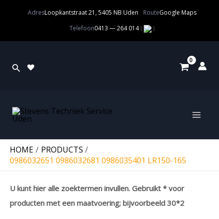
Adres
Loopkantstraat 21, 5405 NB Uden
Route
Google Maps
Telefoon
0413 — 264 014
(
)
HOME
PRODUCTS
0986032651 0986032681 0986035401 LR150-165
U kunt hier alle zoektermen invullen. Gebruikt * voor
producten met een maatvoering; bijvoorbeeld 30*2