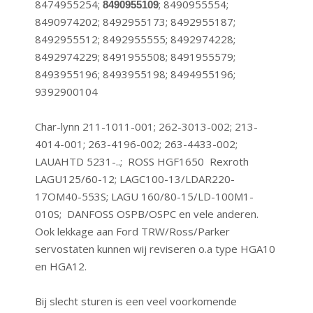
8474955254;
; 8490955554;
8490955109
8490974202; 8492955173; 8492955187;
8492955512; 8492955555; 8492974228;
8492974229; 8491955508; 8491955579;
8493955196; 8493955198; 8494955196;
9392900104
Char-lynn 211-1011-001; 262-3013-002; 213-
4014-001; 263-4196-002; 263-4433-002;
LAUAHTD 5231-..; ROSS HGF1650 Rexroth
LAGU125/60-12; LAGC100-13/LDAR220-
17OM40-553S; LAGU 160/80-15/LD-100M1-
010S; DANFOSS OSPB/OSPC en vele anderen.
Ook lekkage aan Ford TRW/Ross/Parker
servostaten kunnen wij reviseren o.a type HGA10
en HGA12.
Bij slecht sturen is een veel voorkomende