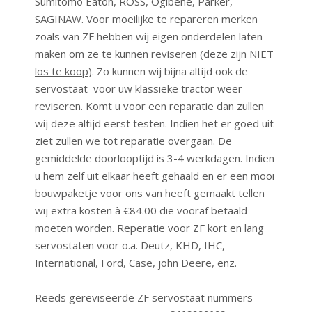
Sumitomo Eaton, ROSS, Ogibene, Parker,
SAGINAW. Voor moeilijke te repareren merken
zoals van ZF hebben wij eigen onderdelen laten
maken om ze te kunnen reviseren (
deze zijn NIET
los te koop
). Zo kunnen wij bijna altijd ook de
servostaat voor uw klassieke tractor weer
reviseren. Komt u voor een reparatie dan zullen
wij deze altijd eerst testen. Indien het er goed uit
ziet zullen we tot reparatie overgaan. De
gemiddelde doorlooptijd is 3-4 werkdagen. Indien
u hem zelf uit elkaar heeft gehaald en er een mooi
bouwpaketje voor ons van heeft gemaakt tellen
wij extra kosten à €84.00 die vooraf betaald
moeten worden. Reperatie voor ZF kort en lang
servostaten voor o.a. Deutz, KHD, IHC,
International, Ford, Case, john Deere, enz.
Reeds gereviseerde ZF servostaat nummers