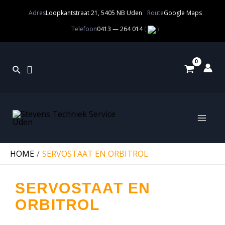
Adres
Loopkantstraat 21, 5405 NB Uden
Route
Google Maps
Telefoon
0413 — 264 014
(
)
HOME
SERVOSTAAT EN ORBITROL
SERVOSTAAT EN
ORBITROL