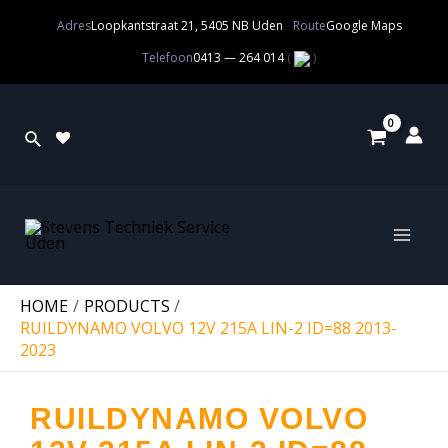
Adres
Loopkantstraat 21, 5405 NB Uden
Route
Google Maps
Telefoon
0413 — 264 014
(
)
HOME
PRODUCTS
RUILDYNAMO VOLVO 12V 215A LIN-2 ID=88 2013-
2023
RUILDYNAMO VOLVO