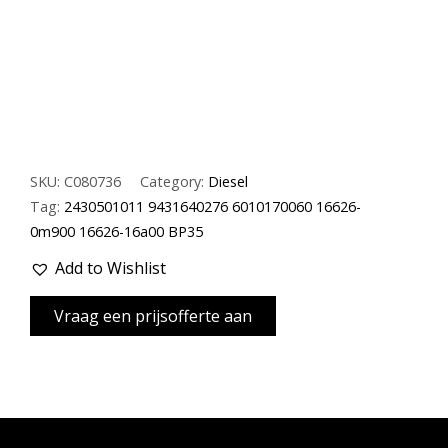
SKU:
C080736
Category:
Diesel
Tag:
2430501011 9431640276 6010170060 16626-
0m900 16626-16a00 BP35
Add to Wishlist