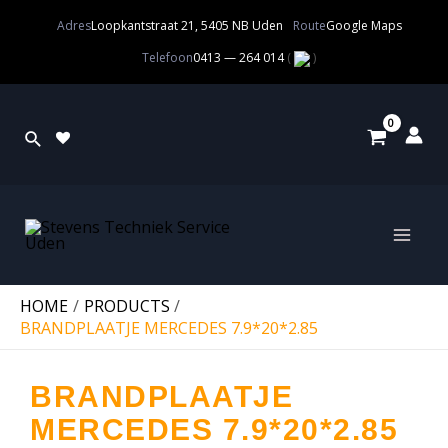
Adres
Loopkantstraat 21, 5405 NB Uden
Route
Google Maps
Telefoon
0413 — 264 014
(
)
HOME
PRODUCTS
BRANDPLAATJE MERCEDES 7.9*20*2.85
BRANDPLAATJE
MERCEDES 7.9*20*2.85