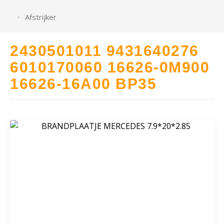
Afstrijker
2430501011 9431640276
6010170060 16626-0M900
16626-16A00 BP35