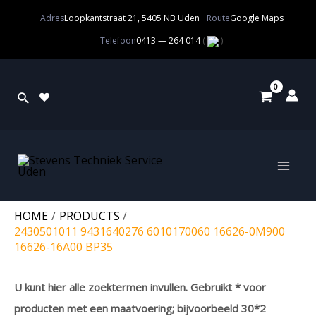
Adres
Loopkantstraat 21, 5405 NB Uden
Route
Google Maps
Telefoon
0413 — 264 014
(
)
HOME
PRODUCTS
2430501011 9431640276 6010170060 16626-0M900
16626-16A00 BP35
U kunt hier alle zoektermen invullen. Gebruikt * voor
producten met een maatvoering; bijvoorbeeld 30*2