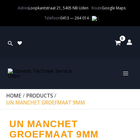
Adres
Loopkantstraat 21, 5405 NB Uden
Route
Google Maps
Telefoon
0413 — 264 014
(
)
HOME
PRODUCTS
UN MANCHET GROEFMAAT 9MM
UN MANCHET
GROEFMAAT 9MM