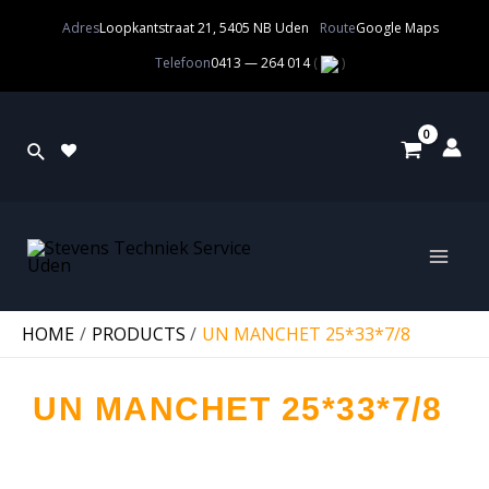
Adres
Loopkantstraat 21, 5405 NB Uden
Route
Google Maps
Telefoon
0413 — 264 014
(
)
HOME
PRODUCTS
UN MANCHET 25*33*7/8
UN MANCHET 25*33*7/8