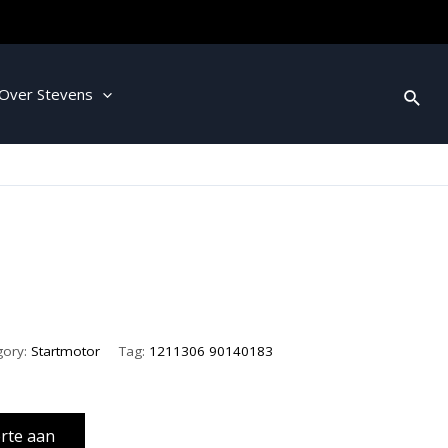
Over Stevens
gory:
Startmotor
Tag:
1211306 90140183