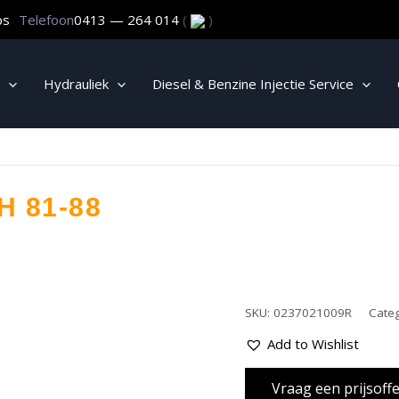
ps
Telefoon
0413 — 264 014
(
)
Hydrauliek
Diesel & Benzine Injectie Service
 81-88
SKU:
0237021009R
Cate
Add to Wishlist