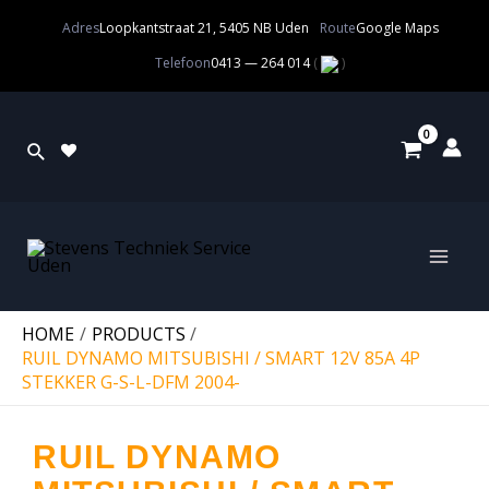
Adres
Loopkantstraat 21, 5405 NB Uden
Route
Google Maps
Telefoon
0413 — 264 014
(
)
HOME
PRODUCTS
RUIL DYNAMO MITSUBISHI / SMART 12V 85A 4P
STEKKER G-S-L-DFM 2004-
RUIL DYNAMO