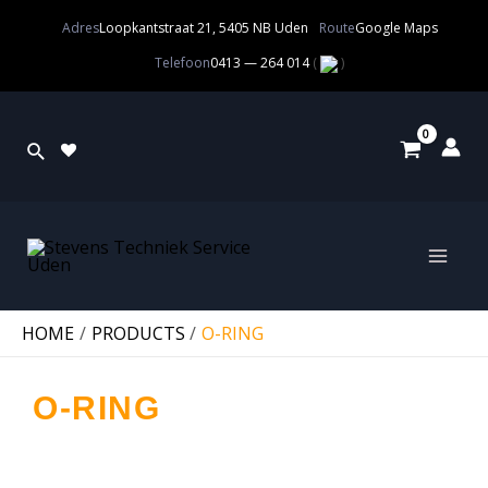
Adres
Loopkantstraat 21, 5405 NB Uden
Route
Google Maps
Telefoon
0413 — 264 014
(
)
HOME
PRODUCTS
O-RING
O-RING