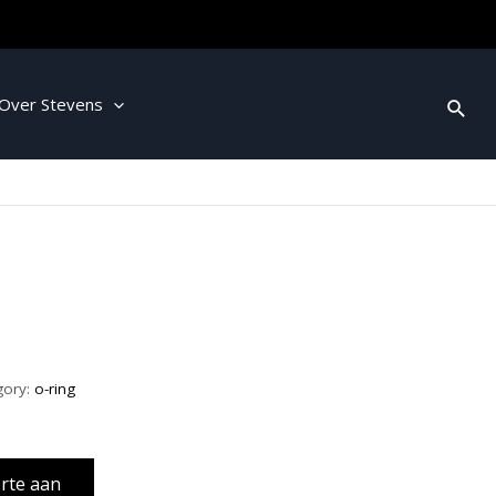
Over Stevens
gory:
o-ring