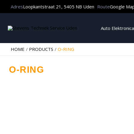
Adres
Loopkantstraat 21, 5405 NB Uden
Route
Google Ma
Auto Elektronica
HOME
PRODUCTS
O-RING
O-RING