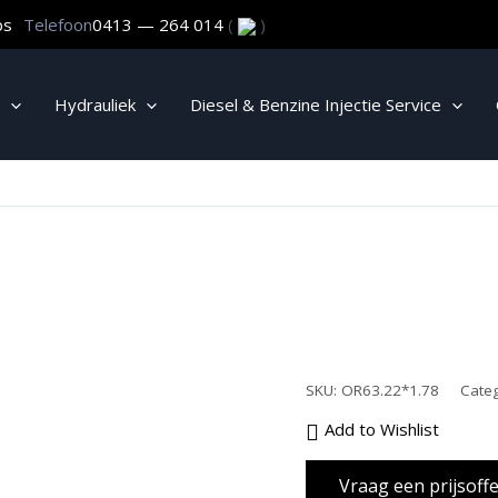
ps
Telefoon
0413 — 264 014
(
)
Hydrauliek
Diesel & Benzine Injectie Service
SKU:
OR63.22*1.78
Cate
Add to Wishlist