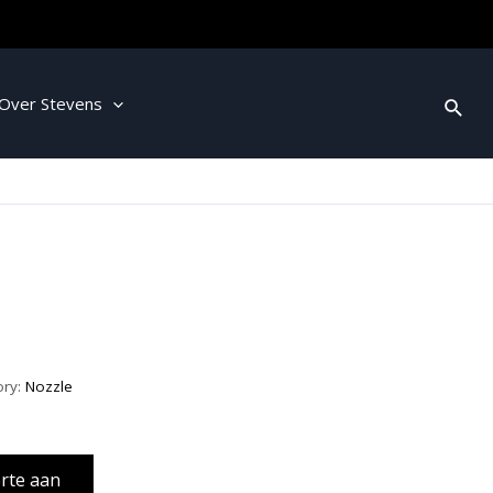
Over Stevens
ory:
Nozzle