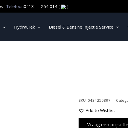
ps
Telefoon
0413 — 264 014
(
)
Hydrauliek
Diesel & Benzine Injectie Service
SKU:
0434250897
Categ
Add to Wishlist