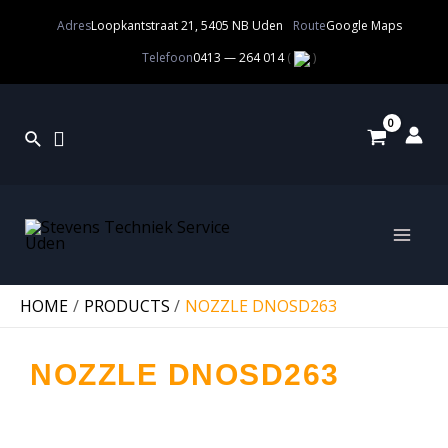
Adres
Loopkantstraat 21, 5405 NB Uden
Route
Google Maps
Telefoon
0413 — 264 014
(
)
HOME
PRODUCTS
NOZZLE DNOSD263
NOZZLE DNOSD263