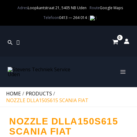
Adres
Loopkantstraat 21, 5405 NB Uden
Route
Google Maps
Telefoon
0413 — 264 014
(
)
HOME
PRODUCTS
NOZZLE DLLA150S615 SCANIA FIAT
NOZZLE DLLA150S615
SCANIA FIAT