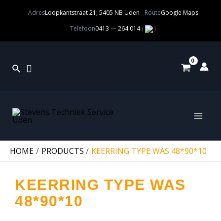
Adres
Loopkantstraat 21, 5405 NB Uden
Route
Google Maps
Telefoon
0413 — 264 014
(
)
HOME
PRODUCTS
KEERRING TYPE WAS 48*90*10
KEERRING TYPE WAS
48*90*10