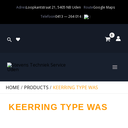
Adres
Loopkantstraat 21, 5405 NB Uden
Route
Google Maps
Telefoon
0413 — 264 014
(
)
HOME
PRODUCTS
KEERRING TYPE WAS
KEERRING TYPE WAS