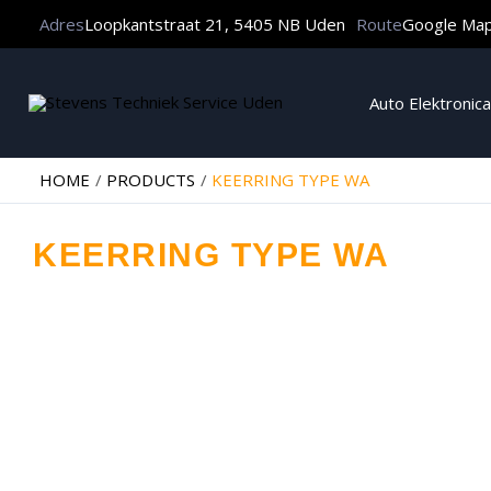
Adres
Loopkantstraat 21, 5405 NB Uden
Route
Google Ma
Auto Elektronica
HOME
PRODUCTS
KEERRING TYPE WA
KEERRING TYPE WA