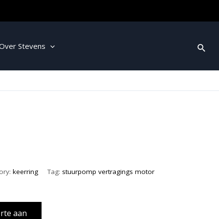
Over Stevens
ory:
keerring
Tag:
stuurpomp vertragings motor