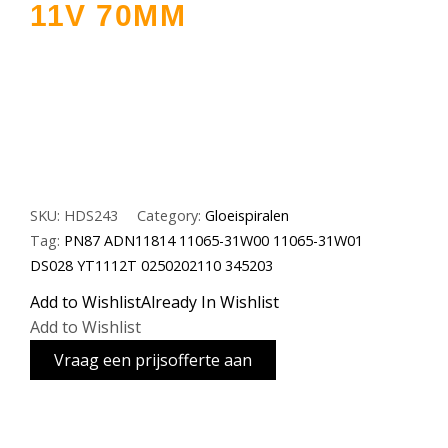
11V 70MM
SKU:
HDS243
Category:
Gloeispiralen
Tag:
PN87 ADN11814 11065-31W00 11065-31W01
DS028 YT1112T 0250202110 345203
Add to Wishlist
Already In Wishlist
Add to Wishlist