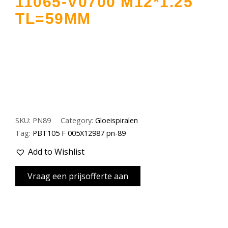
11065-V0700 M12*1.25
TL=59MM
SKU:
PN89
Category:
Gloeispiralen
Tag:
PBT105 F 005X12987 pn-89
Add to Wishlist