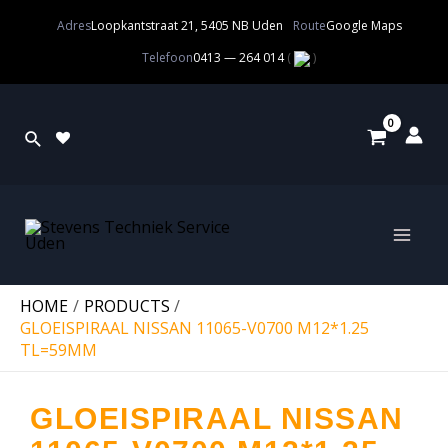
Adres
Loopkantstraat 21, 5405 NB Uden
Route
Google Maps
Telefoon
0413 — 264 014
(
)
HOME
PRODUCTS
GLOEISPIRAAL NISSAN 11065-V0700 M12*1.25
TL=59MM
GLOEISPIRAAL NISSAN