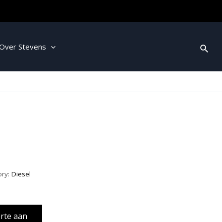
Over Stevens
ory:
Diesel