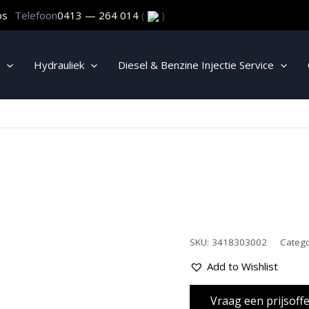
ps
Telefoon
0413 — 264 014
(
)
Hydrauliek
Diesel & Benzine Injectie Service
SKU:
3418303002
Categ
Add to Wishlist