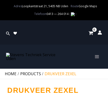
Adres
Loopkantstraat 21, 5405 NB Uden
Route
Google Maps
Telefoon
0413 — 264 014
(
)
HOME
PRODUCTS
DRUKVEER ZEXEL
DRUKVEER ZEXEL