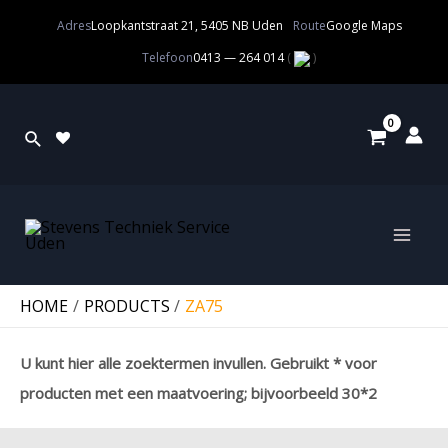
Adres
Loopkantstraat 21, 5405 NB Uden
Route
Google Maps
Telefoon
0413 — 264 014
(
)
HOME
PRODUCTS
ZA75
U kunt hier alle zoektermen invullen. Gebruikt * voor
producten met een maatvoering; bijvoorbeeld 30*2