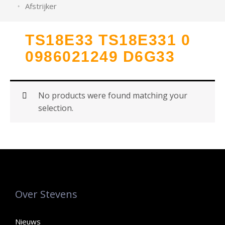
Afstrijker
TS18E33 TS18E331 0
0986021249 D6G33
No products were found matching your
selection.
Over Stevens
Nieuws