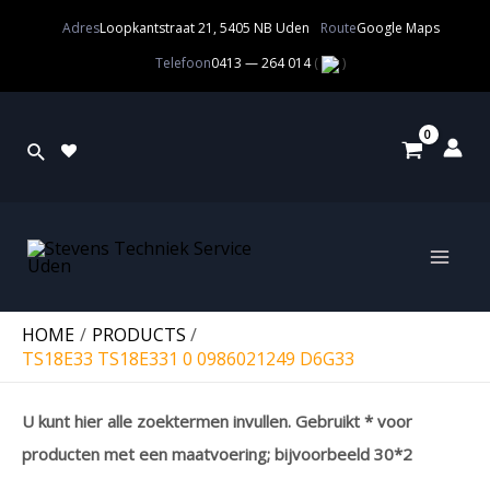
Adres
Loopkantstraat 21, 5405 NB Uden
Route
Google Maps
Telefoon
0413 — 264 014
(
)
HOME
PRODUCTS
TS18E33 TS18E331 0 0986021249 D6G33
U kunt hier alle zoektermen invullen. Gebruikt * voor
producten met een maatvoering; bijvoorbeeld 30*2