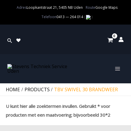
Adres
Loopkantstraat 21, 5405 NB Uden
Route
Google Maps
Telefoon
0413 — 264 014
(
)
HOME
PRODUCTS
TBV SWIVEL 30 BRANDWEER
U kunt hier alle zoektermen invullen. Gebruikt * voor
producten met een maatvoering; bijvoorbeeld 30*2