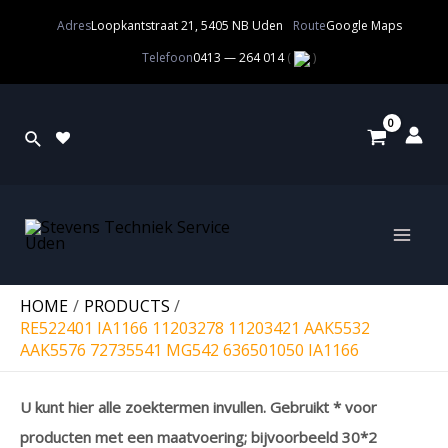
Adres
Loopkantstraat 21, 5405 NB Uden
Route
Google Maps
Telefoon
0413 — 264 014
(
)
HOME
PRODUCTS
RE522401 IA1166 11203278 11203421 AAK5532
AAK5576 72735541 MG542 636501050 IA1166
U kunt hier alle zoektermen invullen. Gebruikt * voor
producten met een maatvoering; bijvoorbeeld 30*2