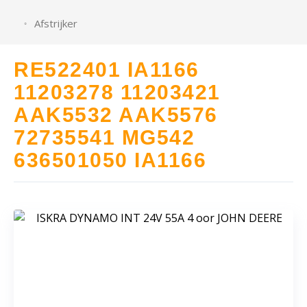
Afstrijker
RE522401 IA1166
11203278 11203421
AAK5532 AAK5576
72735541 MG542
636501050 IA1166