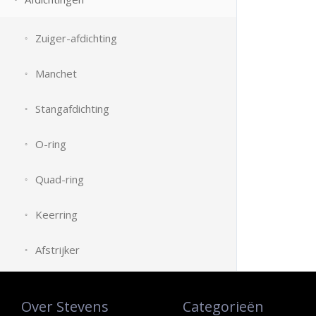
Zuiger-afdichting
Manchet
Stangafdichting
O-ring
Quad-ring
Keerring
Afstrijker
Over Stevens
Categorieën