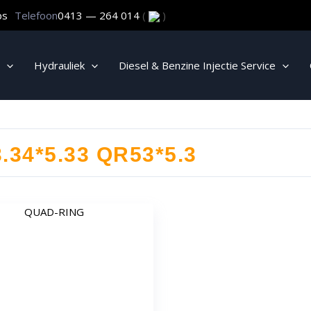
ps
Telefoon
0413 — 264 014
(
)
Hydrauliek
Diesel & Benzine Injectie Service
.34*5.33 QR53*5.3