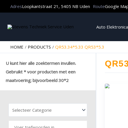
Adres
Loopkantstraat 21, 5405 NB Uden
Route
Google Ma
Auto Elektronica
HOME
PRODUCTS
QR53.34*5.33 QR53*5.3
QR53
U kunt hier alle zoektermen invullen.
Gebruikt * voor producten met een
maatvoering; bijvoorbeeld 30*2