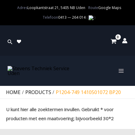
Adres
Loopkantstraat 21, 5405 NB Uden
Route
Google Maps
Telefoon
0413 — 264 014
(
)
HOME
PRODUCTS
P1204-749 1410501072 BP20
U kunt hier alle zoektermen invullen. Gebruikt * voor
producten met een maatvoering; bijvoorbeeld 30*2