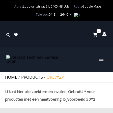
Adres
Loopkantstraat 21, 5405 NB Uden
Route
Google Maps
Telefoon
0413 — 264 014
(
)
HOME
PRODUCTS
OR37*2.4
U kunt hier alle zoektermen invullen. Gebruikt * voor
producten met een maatvoering; bijvoorbeeld 30*2