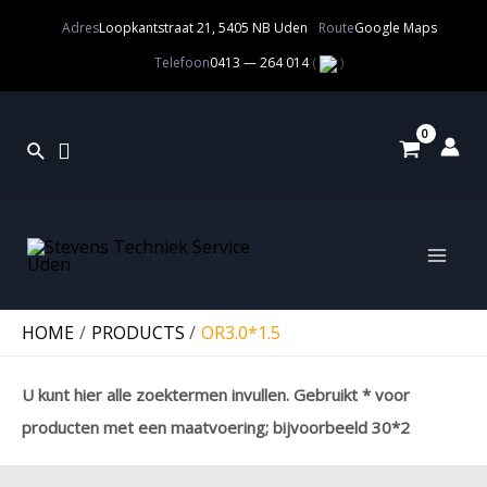
Adres
Loopkantstraat 21, 5405 NB Uden
Route
Google Maps
Telefoon
0413 — 264 014
(
)
HOME
PRODUCTS
OR3.0*1.5
U kunt hier alle zoektermen invullen. Gebruikt * voor
producten met een maatvoering; bijvoorbeeld 30*2