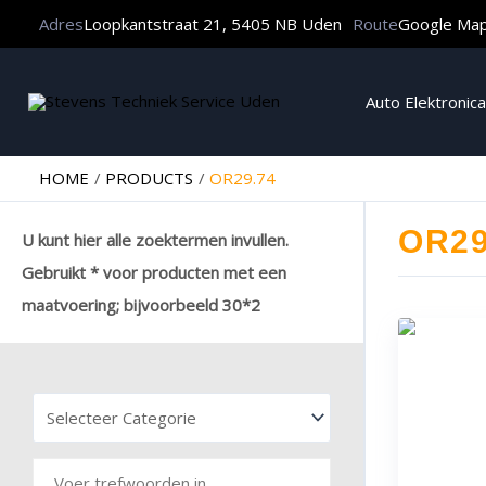
Adres
Loopkantstraat 21, 5405 NB Uden
Route
Google Ma
Auto Elektronica
HOME
PRODUCTS
OR29.74
OR29
U kunt hier alle zoektermen invullen.
Gebruikt * voor producten met een
maatvoering; bijvoorbeeld 30*2