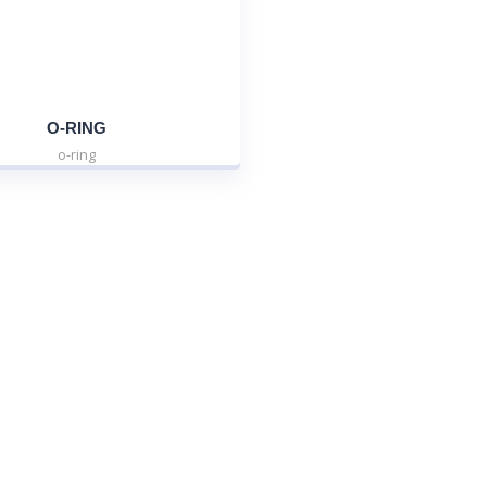
O-RING
o-ring