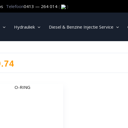
ps
Telefoon
0413 — 264 014
(
)
Hydrauliek
Diesel & Benzine Injectie Service
.74