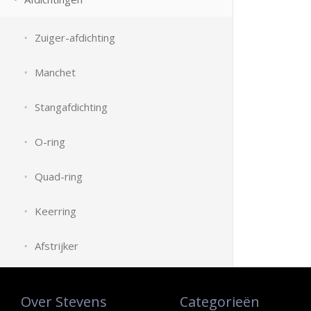
Zuiger-afdichting
Manchet
Stangafdichting
O-ring
Quad-ring
Keerring
Afstrijker
Over Stevens
Categorieën