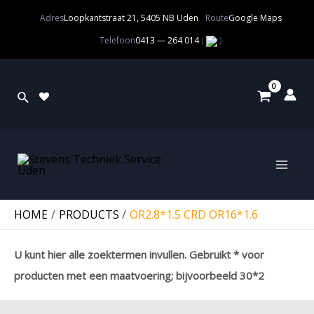
Adres
Loopkantstraat 21, 5405 NB Uden
Route
Google Maps
Telefoon
0413 — 264 014
(
)
HOME
PRODUCTS
OR2.8*1.5 CRD OR16*1.6
U kunt hier alle zoektermen invullen. Gebruikt * voor
producten met een maatvoering; bijvoorbeeld 30*2