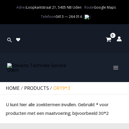
Adres
Loopkantstraat 21, 5405 NB Uden
Route
Google Maps
Telefoon
0413 — 264 014
(
)
HOME
PRODUCTS
OR19*3
U kunt hier alle zoektermen invullen. Gebruikt * voor
producten met een maatvoering; bijvoorbeeld 30*2