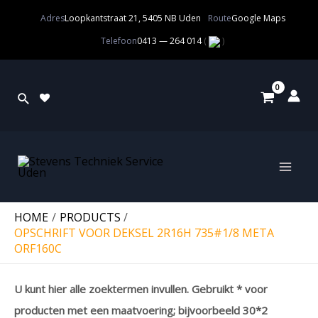
Adres
Loopkantstraat 21, 5405 NB Uden
Route
Google Maps
Telefoon
0413 — 264 014
(
)
HOME
PRODUCTS
OPSCHRIFT VOOR DEKSEL 2R16H 735#1/8 META
ORF160C
U kunt hier alle zoektermen invullen. Gebruikt * voor
producten met een maatvoering; bijvoorbeeld 30*2