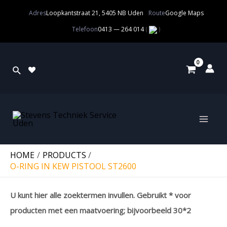
Adres
Loopkantstraat 21, 5405 NB Uden
Route
Google Maps
Telefoon
0413 — 264 014
(
)
HOME
PRODUCTS
O-RING IN KEW PISTOOL ST2600
U kunt hier alle zoektermen invullen. Gebruikt * voor
producten met een maatvoering; bijvoorbeeld 30*2