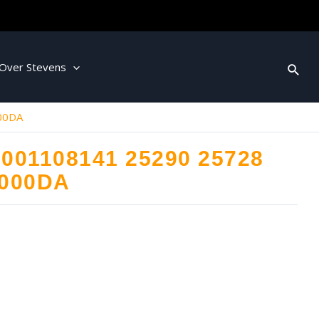
Over Stevens
00DA
0001108141 25290 25728
1000DA