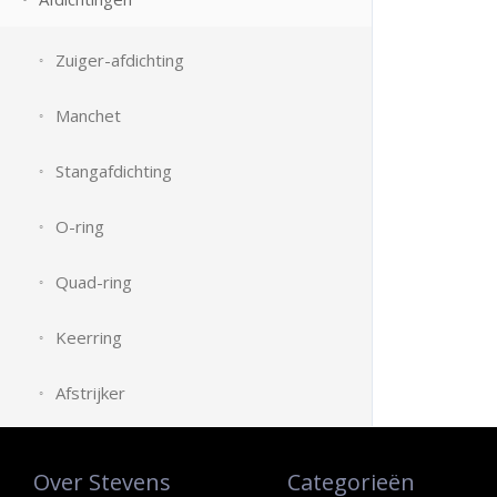
Zuiger-afdichting
Manchet
Stangafdichting
O-ring
Quad-ring
Keerring
Afstrijker
Over Stevens
Categorieën