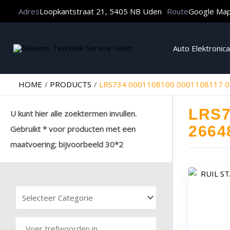
Adres
Loopkantstraat 21, 5405 NB Uden
Route
Google Ma
Auto Elektronica
HOME
PRODUCTS
LRS734 0001108100 0001108117 0
LRS7
U kunt hier alle zoektermen invullen.
2664
Gebruikt * voor producten met een
maatvoering; bijvoorbeeld 30*2