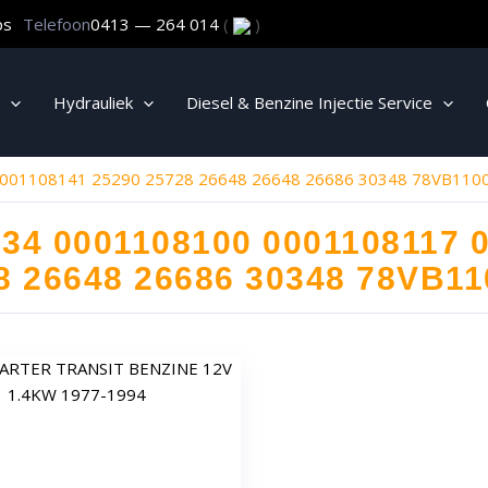
ps
Telefoon
0413 — 264 014
(
)
Hydrauliek
Diesel & Benzine Injectie Service
001108141 25290 25728 26648 26648 26686 30348 78VB110
34 0001108100 0001108117 
8 26648 26686 30348 78VB1