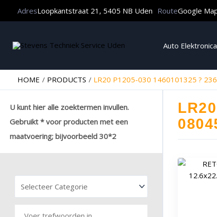
Adres
Loopkantstraat 21, 5405 NB Uden
Route
Google Ma
Auto Elektronica
HOME
PRODUCTS
LR20 P1205-030 1460101325 ? 23
LR20
U kunt hier alle zoektermen invullen.
0804
Gebruikt * voor producten met een
maatvoering; bijvoorbeeld 30*2