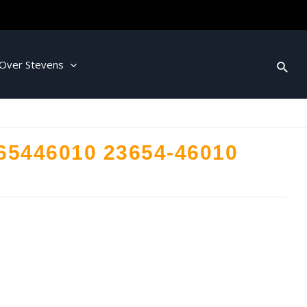
Over Stevens
65446010 23654-46010