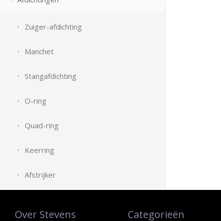
Zuiger-afdichting
Manchet
Stangafdichting
O-ring
Quad-ring
Keerring
Afstrijker
Over Stevens
Categorieën