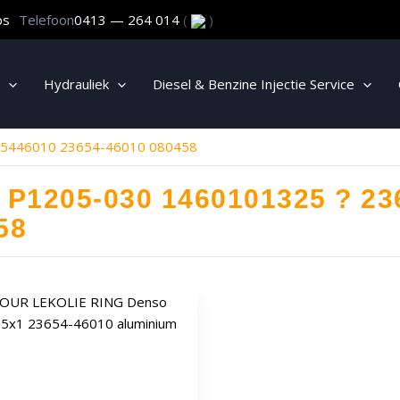
ps
Telefoon
0413 — 264 014
(
)
Hydrauliek
Diesel & Benzine Injectie Service
65446010 23654-46010 080458
 P1205-030 1460101325 ? 23
58