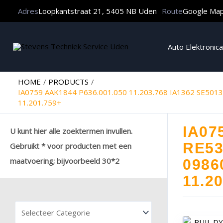
Adres
Loopkantstraat 21, 5405 NB Uden
Route
Google Ma
Auto Elektronica
HOME
PRODUCTS
IA0759 AAK1844 P636.001.050 11.203.768 IA1362 SE5
11.201.759+
IA07
U kunt hier alle zoektermen invullen.
RE53
Gebruikt * voor producten met een
maatvoering; bijvoorbeeld 30*2
0986
11.2