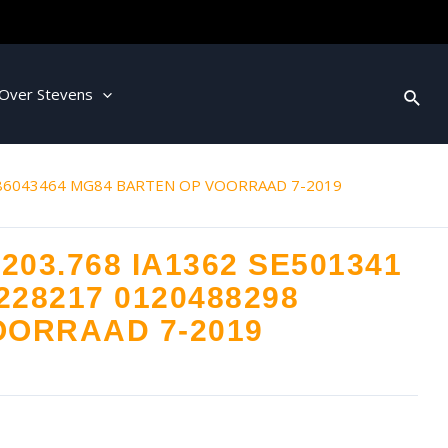
Over Stevens
0986043464 MG84 BARTEN OP VOORRAAD 7-2019
.203.768 IA1362 SE501341
228217 0120488298
OORRAAD 7-2019