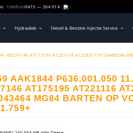
ps
Telefoon
0413 — 264 014
(
)
Hydrauliek
Diesel & Benzine Injectie Service
01341 RE537146 AT175195 AT221116 AT228217 0120488298 
59 AAK1844 P636.001.050 11
7146 AT175195 AT221116 AT
043464 MG84 BARTEN OP V
01.759+