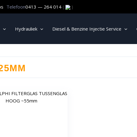
ps
Telefoon
0413 — 264 014
(
)
Hydrauliek
Diesel & Benzine Injectie Service
 25MM