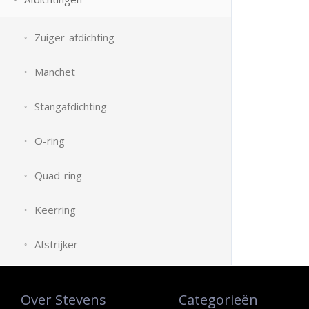
Zuiger-afdichting
Manchet
Stangafdichting
O-ring
Quad-ring
Keerring
Afstrijker
Over Stevens
Categorieën