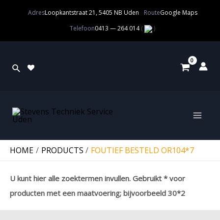
Adres
Loopkantstraat 21, 5405 NB Uden
Route
Google Maps
Telefoon
0413 — 264 014
(
)
HOME
PRODUCTS
FOUTIEF BESTELD OR104*7
U kunt hier alle zoektermen invullen. Gebruikt * voor
producten met een maatvoering; bijvoorbeeld 30*2