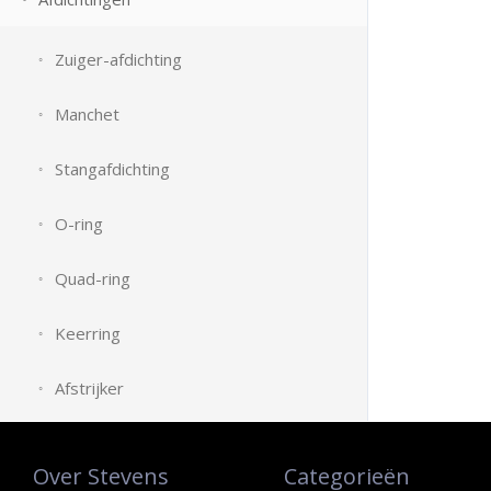
Zuiger-afdichting
Manchet
Stangafdichting
O-ring
Quad-ring
Keerring
Afstrijker
Over Stevens
Categorieën