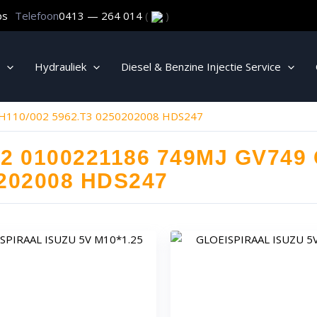
ps
Telefoon
0413 — 264 014
(
)
Hydrauliek
Diesel & Benzine Injectie Service
H110/002 5962.T3 0250202008 HDS247
2 0100221186 749MJ GV749 
202008 HDS247