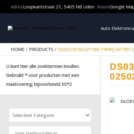
Adres
Loopkantstraat 21, 5405 NB Uden
Route
Google Ma
Auto Elektronica
HOME
PRODUCTS
DS032 0100221186 749MJ GV749 C
DS03
U kunt hier alle zoektermen invullen.
0250
Gebruikt * voor producten met een
maatvoering; bijvoorbeeld 30*2