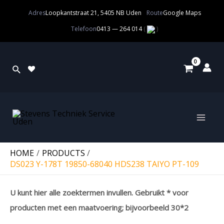
Adres
Loopkantstraat 21, 5405 NB Uden
Route
Google Maps
Telefoon
0413 — 264 014
(
)
HOME
PRODUCTS
DS023 Y-178T 19850-68040 HDS238 TAIYO PT-109
U kunt hier alle zoektermen invullen. Gebruikt * voor
producten met een maatvoering; bijvoorbeeld 30*2