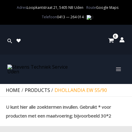
Adres
Loopkantstraat 21, 5405 NB Uden
Route
Google Maps
Telefoon
0413 — 264 014
(
)
HOME
PRODUCTS
DHOLLANDIA EW 55/90
U kunt hier alle zoektermen invullen. Gebruikt * voor
producten met een maatvoering; bijvoorbeeld 30*2