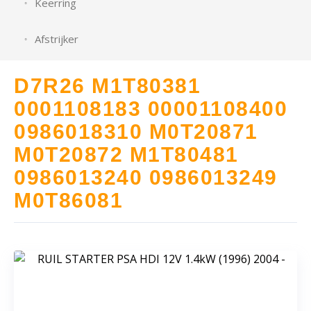
Keerring
Afstrijker
D7R26 M1T80381
0001108183 00001108400
0986018310 M0T20871
M0T20872 M1T80481
0986013240 0986013249
M0T86081