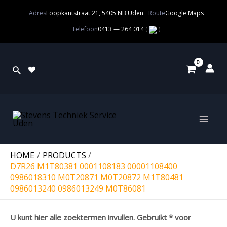
Adres
Loopkantstraat 21, 5405 NB Uden
Route
Google Maps
Telefoon
0413 — 264 014
(
)
HOME
PRODUCTS
D7R26 M1T80381 0001108183 00001108400
0986018310 M0T20871 M0T20872 M1T80481
0986013240 0986013249 M0T86081
U kunt hier alle zoektermen invullen. Gebruikt * voor