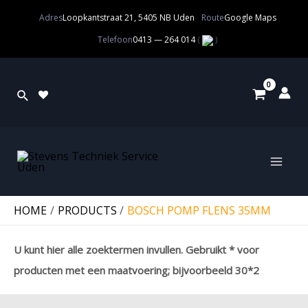
Adres
Loopkantstraat 21, 5405 NB Uden
Route
Google Maps
Telefoon
0413 — 264 014
(
)
HOME
PRODUCTS
BOSCH POMP FLENS 35MM
U kunt hier alle zoektermen invullen. Gebruikt * voor
producten met een maatvoering; bijvoorbeeld 30*2