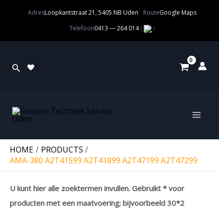
Adres
Loopkantstraat 21, 5405 NB Uden
Route
Google Maps
Telefoon
0413 — 264 014
(
)
HOME
PRODUCTS
AMA-380 A2T41599 A2T41899 A2T47199 A2T47299
U kunt hier alle zoektermen invullen. Gebruikt * voor
producten met een maatvoering; bijvoorbeeld 30*2