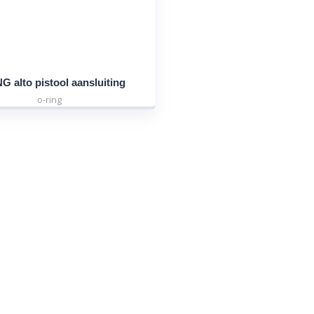
G alto pistool aansluiting
o-ring