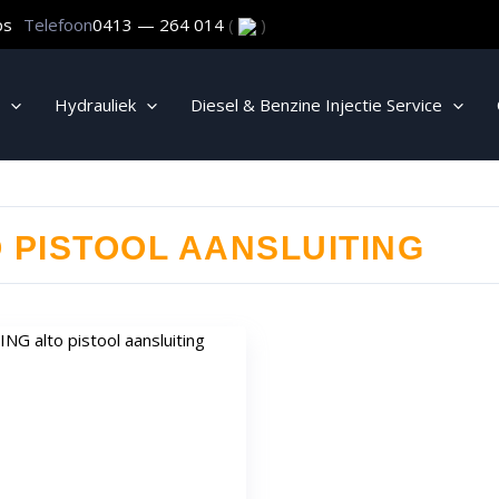
ps
Telefoon
0413 — 264 014
(
)
Hydrauliek
Diesel & Benzine Injectie Service
 PISTOOL AANSLUITING