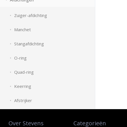
Zuiger-afdichting
Manchet
Stangafdichting
O-ring
Quad-ring
Keerring
Afstrijker
Over Stevens
Categorieën