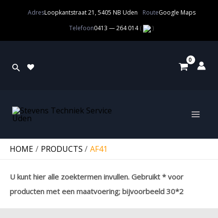
Adres
Loopkantstraat 21, 5405 NB Uden
Route
Google Maps
Telefoon
0413 — 264 014
(
)
HOME
PRODUCTS
AF41
U kunt hier alle zoektermen invullen. Gebruikt * voor
producten met een maatvoering; bijvoorbeeld 30*2