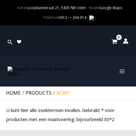
Adres
Loopkantstraat 21, 5405 NB Uden
Route
Google Maps
Telefoon
0413 — 264 014
(
)
HOME
PRODUCTS
AF30*
U kunt hier alle zoektermen invullen. Gebruikt * voor
producten met een maatvoering; bijvoorbeeld 30*2