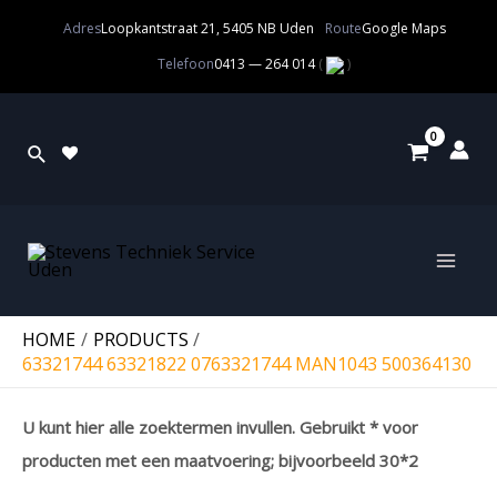
Adres
Loopkantstraat 21, 5405 NB Uden
Route
Google Maps
Telefoon
0413 — 264 014
(
)
HOME
PRODUCTS
63321744 63321822 0763321744 MAN1043 500364130
U kunt hier alle zoektermen invullen. Gebruikt * voor
producten met een maatvoering; bijvoorbeeld 30*2